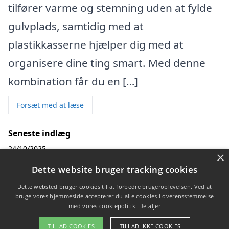
tilfører varme og stemning uden at fylde
gulvplads, samtidig med at
plastikkasserne hjælper dig med at
organisere dine ting smart. Med denne
kombination får du en […]
Forsæt med at læse
Seneste indlæg
24/10/2025
×
Sådan skaber du orden og hygge med en væghængt
Dette website bruger tracking cookies
biopejs og praktiske plastikkasser til opbevaring
Dette websted bruger cookies til at forbedre brugeroplevelsen. Ved at
bruge vores hjemmeside accepterer du alle cookies i overensstemmelse
med vores cookiepolitik.
Detaljer
Copyright 2026 - Pilanto Aps
TILLAD COOKIES
TILLAD IKKE COOKIES