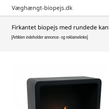
Væghængt-biopejs.dk
Firkantet biopejs med rundede kant