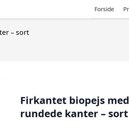
Forside
P
er – sort
Firkantet biopejs me
rundede kanter – sort