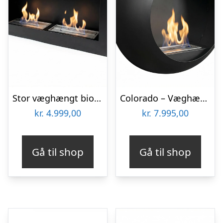
Stor væghængt biopejs – sort
Colorado – Væghængt biopejs
kr.
4.999,00
kr.
7.995,00
Gå til shop
Gå til shop