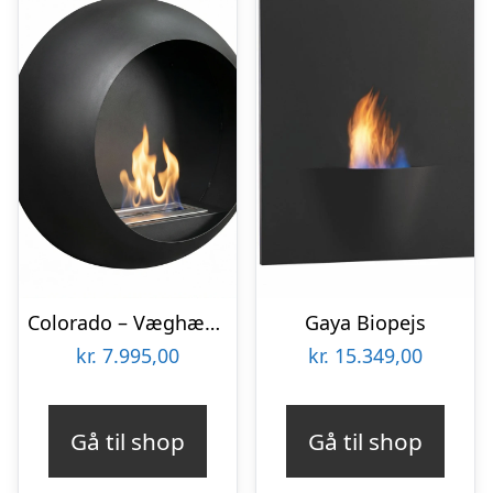
Colorado – Væghængt biopejs
Gaya Biopejs
kr.
7.995,00
kr.
15.349,00
Gå til shop
Gå til shop