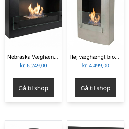
Nebraska Væghængt biopejs – sort
Høj væghængt biopejs – stål
kr.
6.249,00
kr.
4.499,00
Gå til shop
Gå til shop